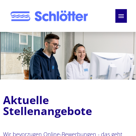
Deutsch
Englisch
Stellenangebote
Perspektiven
Bewerbungstipps
Aktuelle
FAQ
Stellenangebote
Wir bevorzugen Online-Bewerbungen - das geht